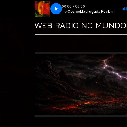
00:00 - 06:00
drugada Rock n Roll ♫♫ com * Tio Cosme
Alice in Chains - No Excuses
Alice in Chains - No Excuses
Madrugada Rock n Roll ♫♫ co
WEB RADIO NO MUNDO 