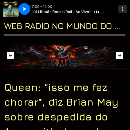
17:00 - 19:00
 ROCK N ROLL
993)
o Cosme
13 - UFO - Doctor Doctor (Live 1993)
Jukebox!!! ( ͡◉ ͜ʖ ͡◉ ) com * Tio Cosme
Rubão Rock n Roll - Ao Vivo!!! ◖(●◡●)◗ com * RUBÃO ROCK
WEB RADIO NO MUNDO DO ROCK "A CASA DO CLASSIC ROCK & DO BLUES"
Queen: “isso me fez
chorar”, diz Brian May
sobre despedida do