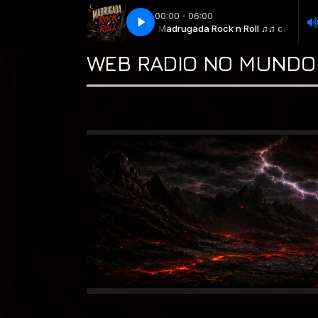
00:00 - 06:00
Foreigner - Blue Morning, Blue Day (Li
Madrugada Rock n Roll ♫♫ com * Tio 
WEB RADIO NO MUNDO 