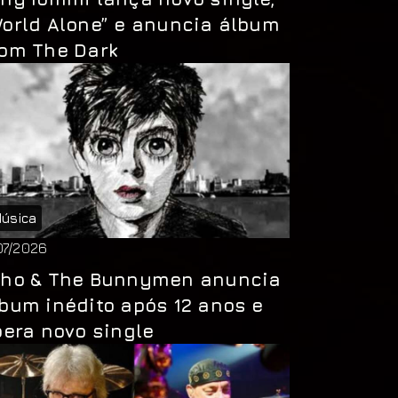
orld Alone” e anuncia álbum
rom The Dark
úsica
07/2026
cho & The Bunnymen anuncia
bum inédito após 12 anos e
bera novo single