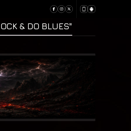
 Acoustic From DUMBO House)
OCK & DO BLUES"