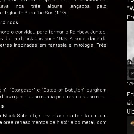
cava nos três álbuns lançados pelo
“W
 e Trying to Burn the Sun (1975).
F
rd rock
more o convidou para formar o Rainbow. Juntos,
s do hard rock dos anos 1970. A sonoridade do
etras inspiradas em fantasia e mitologia. Três
M
17/
n", "Stargazer" e "Gates of Babylon" surgiram
E
írica que Dio carregaria pelo resto da carreira.
ál
as
li
o Black Sabbath, reinventando a banda em um
aiores renascimentos da história do metal, com