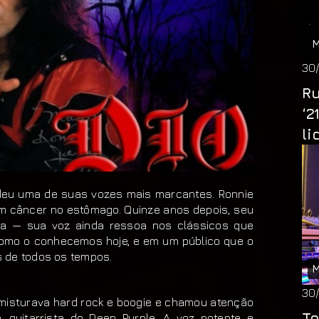
M
30
Ru
‘2
li
deu uma de suas vozes mais marcantes. Ronnie
um câncer no estômago. Quinze anos depois, seu
a — sua voz ainda ressoa nos clássicos que
omo o conhecemos hoje, e em um público que o
 de todos os tempos.
M
30
e misturava hard rock e boogie e chamou atenção
To
 guitarrista do Deep Purple. A voz potente e