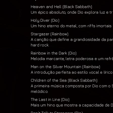
Heaven and Hell (Black Sabbath)
Um épico absoluto, onde Dio explora luz e t
Holy Diver (Dio)
Um hino eterno do metal, com riffs imortai
Stargazer (Rainbow)
A canção que define a grandiosidade da par
hard rock.
Rainbow in the Dark (Dio)
Melodia marcante, letra poderosa e um refr
Man on the Silver Mountain (Rainbow)
A introdução perfeita ao estilo vocal e líric
Children of the Sea (Black Sabbath)
A primeira música composta por Dio com o
melódico.
The Last in Line (Dio)
Mais um hino que mostra a capacidade de Di
Don't Talk to Strangers (Dio)