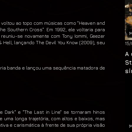
ue voltou ao topo com músicas como "Heaven and
 the Southern Cross". Em 1992, ele voltaria para
M
, reuniu-se novamente com Tony Iommi, Geezer
 Hell, lançando The Devil You Know (2009), seu
15
A 
St
pria banda e lançou uma sequência matadora de
si
e Dark" e "The Last in Line" se tornaram hinos
e uma longa trajetória, com altos e baixos, mas
iva e carismática à frente de sua própria visão
M