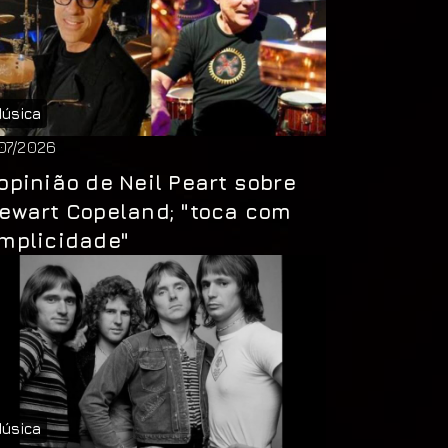
úsica
/07/2026
opinião de Neil Peart sobre
ewart Copeland; "toca com
mplicidade"
úsica