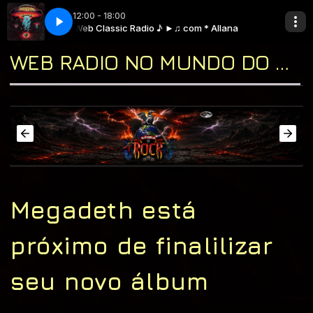
12:00 - 18:00
* Allana
NY LANE "
Web Classic Radio ♪ ►♫ com * Allana
Boston - More Than A Feeling
Rock 'n' Road ♫♫ com " PENNY LANE "
WEB RADIO NO MUNDO DO ROCK "A CASA DO CLASSIC ROCK & DO BLUES"
Megadeth está
próximo de finalilizar
seu novo álbum