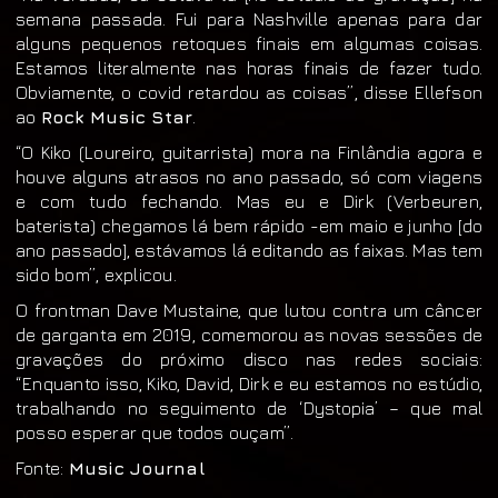
semana passada. Fui para Nashville apenas para dar
alguns pequenos retoques finais em algumas coisas.
Estamos literalmente nas horas finais de fazer tudo.
Obviamente, o covid retardou as coisas”, disse Ellefson
ao
Rock Music Star
.
“O Kiko (Loureiro, guitarrista) mora na Finlândia agora e
houve alguns atrasos no ano passado, só com viagens
e com tudo fechando. Mas eu e Dirk (Verbeuren,
baterista) chegamos lá bem rápido -em maio e junho [do
ano passado], estávamos lá editando as faixas. Mas tem
sido bom”, explicou.
O frontman Dave Mustaine, que lutou contra um câncer
de garganta em 2019, comemorou as novas sessões de
gravações do próximo disco nas redes sociais:
“Enquanto isso, Kiko, David, Dirk e eu estamos no estúdio,
trabalhando no seguimento de ‘Dystopia’ – que mal
posso esperar que todos ouçam”.
Fonte:
Music Journal