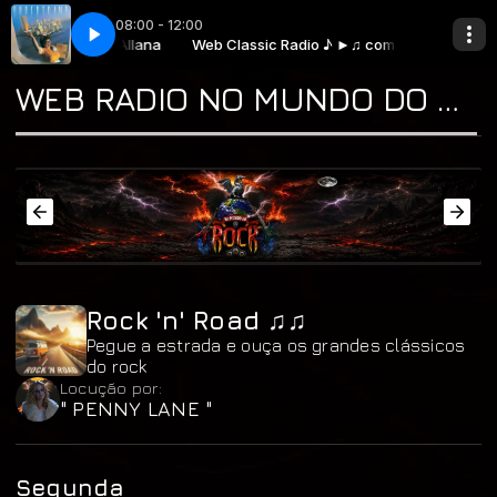
08:00 - 12:00
oments (Live At Pavillon de Paris-1979)
dio ♪ ►♫ com * Allana
Web Classic Radio ♪ ►♫ com * Allana
Supertramp - Even In The Quietes
WEB RADIO NO MUNDO DO ROCK "A CASA DO CLASSIC ROCK & DO BLUES"
Rock 'n' Road ♫♫
Pegue a estrada e ouça os grandes clássicos
do rock
Locução por:
" PENNY LANE "
Segunda