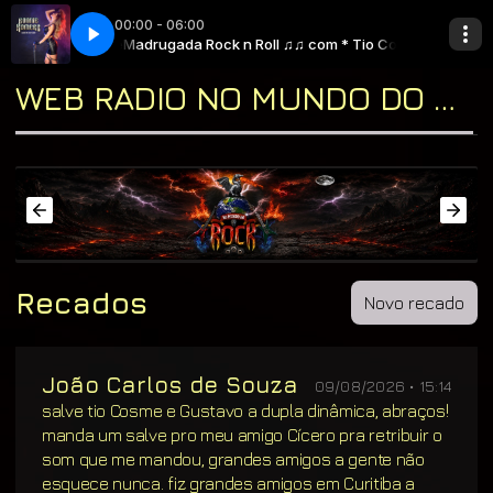
00:00 - 06:00
(feat. Gus G.)
m * Tio Cosme
Madrugada Rock n Roll ♫♫ com * Tio Cosme
Ronnie Romero - No More Tears (feat. Gus G.)
WEB RADIO NO MUNDO DO ROCK "A CASA DO CLASSIC ROCK & DO BLUES"
Recados
Novo recado
João Carlos de Souza
09/08/2026 • 15:14
salve tio Cosme e Gustavo a dupla dinâmica, abraços!
manda um salve pro meu amigo Cícero pra retribuir o
som que me mandou, grandes amigos a gente não
esquece nunca. fiz grandes amigos em Curitiba a