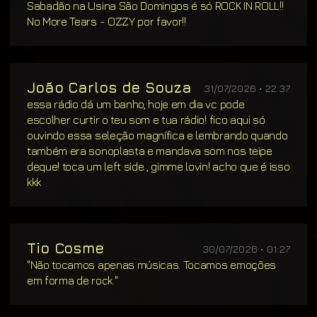
Sabadão na Usina São Domingos é só ROCK IN ROLL!!
No More Tears - OZZY por favor!!
João Carlos de Souza
31/07/2026 • 22:37
essa rádio dá um banho, hoje em dia vc pode
escolher curtir o teu som e tua rádio! fico aqui só
ouvindo essa seleção magnífica e lembrando quando
também era sonoplasta e mandava som nos teipe
deque! toca um left side , gimme lovin! acho que é isso
kkk
Tio Cosme
30/07/2026 • 01:27
"Não tocamos apenas músicas. Tocamos emoções
em forma de rock."