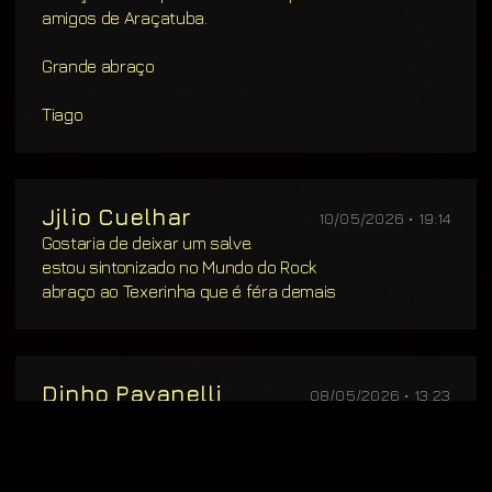
amigos de Araçatuba.
Grande abraço
Tiago
Jjlio Cuelhar
10/05/2026 • 19:14
Gostaria de deixar um salve.
estou sintonizado no Mundo do Rock
abraço ao Texerinha que é féra demais
Dinho Pavanelli
08/05/2026 • 13:23
Nesta quinta-feira foi mais uma lenda do rock
nacional do anos 70 Luiz Carlini do Tutti frutti e vamo
lembrar do manito do som nosso e Celso do made in