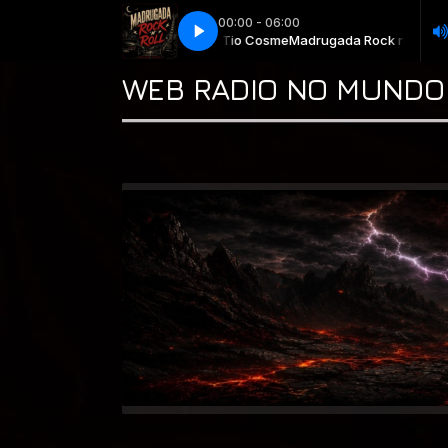
00:00 - 06:00
ada Rock n Roll ♫♫ com * Tio Cosme
Boston - Don’t Look Back
Boston - Don’t Look Back
Madrugada Rock n Roll ♫♫ com * 
WEB RADIO NO MUNDO 