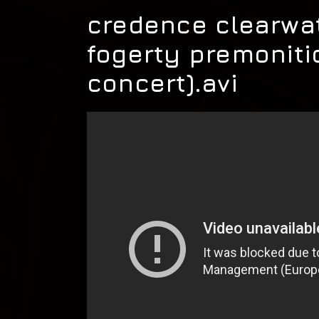
credence clearwat
fogerty premoniti
concert).avi