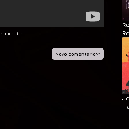
Ro
Ro
premonition
Novo comentário
Jo
H