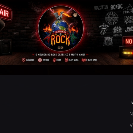
P
N
V