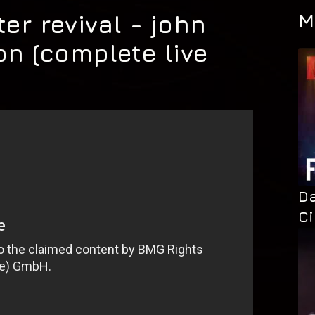
M
er revival - john
on (complete live
Da
C