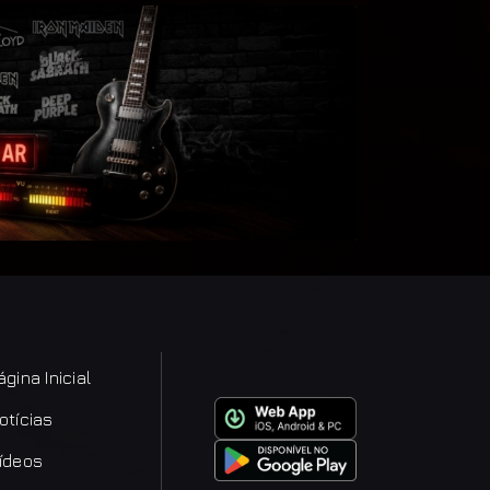
ágina Inicial
otícias
ídeos