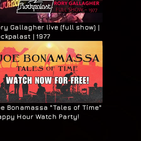
ry Gallagher live (full show) |
ckpalast | 1977
e Bonamassa "Tales of Time"
appy Hour Watch Party!