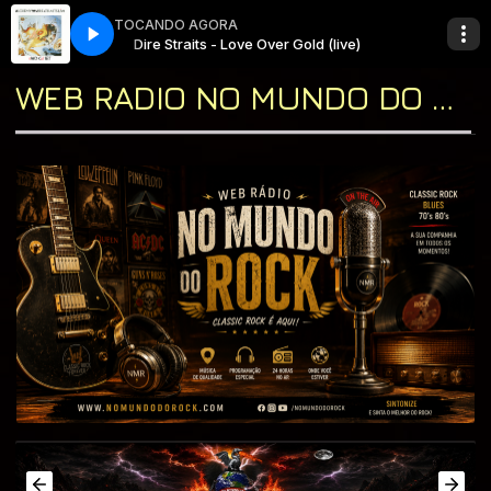
TOCANDO AGORA
ÃO ROCK N ROLL
d (live)
Dire Straits - Love Over Gold (live)
MADRUGA ROCK com * RUBÃO ROCK N ROLL
WEB RADIO NO MUNDO DO ROCK "A CASA DO CLASSIC ROCK & DO BLUES"